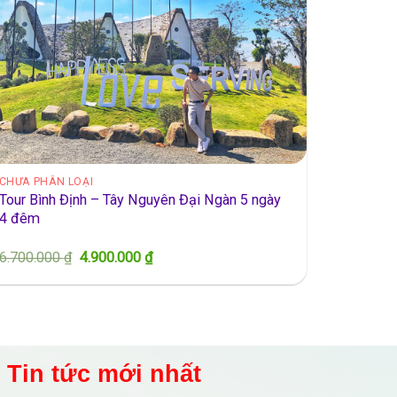
CHƯA PHÂN LOẠI
Tour Bình Định – Tây Nguyên Đại Ngàn 5 ngày
4 đêm
Giá
Giá
6.700.000
₫
4.900.000
₫
gốc
hiện
là:
tại
6.700.000 ₫.
là:
4.900.000 ₫.
Tin tức mới nhất