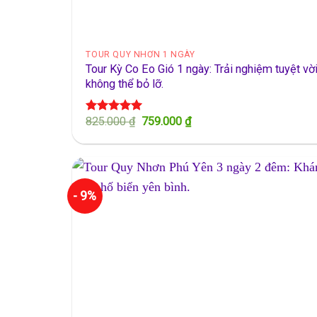
TOUR QUY NHƠN 1 NGÀY
Tour Kỳ Co Eo Gió 1 ngày: Trải nghiệm tuyệt vờ
không thể bỏ lỡ.
Giá
Giá
825.000
₫
759.000
₫
Được xếp
gốc
hiện
hạng
5.00
là:
tại
5 sao
825.000 ₫.
là:
759.000 ₫.
- 9%