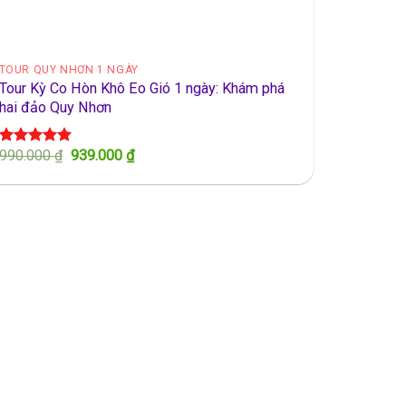
TOUR QUY NHƠN 1 NGÀY
Tour Kỳ Co Hòn Khô Eo Gió 1 ngày: Khám phá
hai đảo Quy Nhơn
Giá
Giá
990.000
₫
939.000
₫
Được xếp
gốc
hiện
hạng
5.00
là:
tại
5 sao
990.000 ₫.
là:
939.000 ₫.