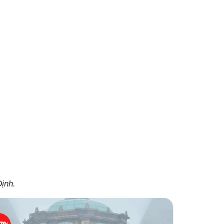
ịnh.
17%