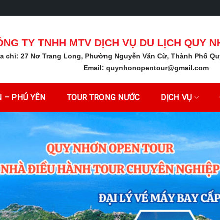
ÔNG TY TNHH MTV DỊCH VỤ DU LỊCH QUY 
ịa chỉ: 27 Nơ Trang Long, Phường Nguyễn Văn Cừ, Thành Phố Qu
Email:
quynhonopentour@gmail.com
 – PHÚ YÊN
TOUR TRONG NƯỚC
DỊCH VỤ