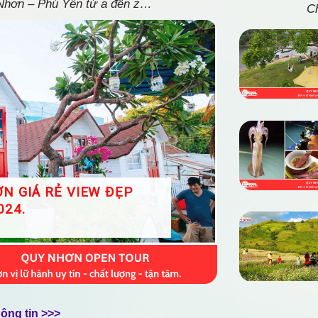
 Nhơn – Phú Yên từ a đến z…
Ch
N GIÁ RẺ VIEW ĐẸP
024.
ông tin >>>