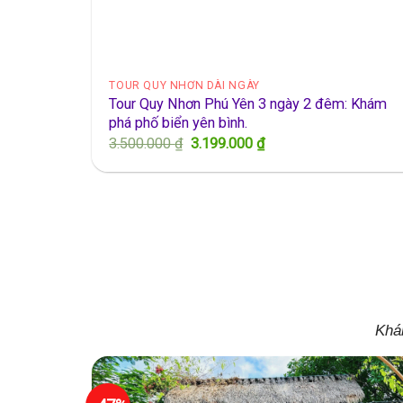
TOUR QUY NHƠN DÀI NGÀY
Tour Quy Nhơn Phú Yên 3 ngày 2 đêm: Khám
phá phố biển yên bình.
Giá
Giá
3.500.000
₫
3.199.000
₫
gốc
hiện
là:
tại
3.500.000 ₫.
là:
3.199.000 ₫.
Khá
- 47%