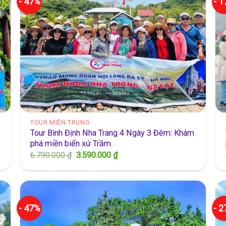
TOUR MIỀN TRUNG
Tour Bình Định Nha Trang 4 Ngày 3 Đêm: Khám
phá miền biển xứ Trầm.
Giá
Giá
6.790.000
₫
3.590.000
₫
gốc
hiện
là:
tại
6.790.000 ₫.
là:
3.590.000 ₫.
- 47%
- 