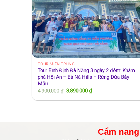
TOUR MIỀN TRUNG
Tour Bình Định Đà Nẵng 3 ngày 2 đêm: Khám
phá Hội An – Bà Nà Hills – Rừng Dừa Bảy
Mẫu.
Giá
Giá
4.900.000
₫
3.890.000
₫
gốc
hiện
là:
tại
4.900.000 ₫.
là:
3.890.000 ₫.
Cẩm nang 