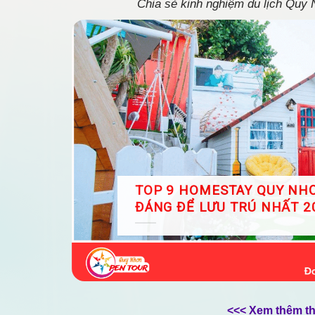
Chia sẻ kinh nghiệm du lịch Quy
TOP 9 HOMESTAY QUY NHƠ
ĐÁNG ĐỂ LƯU TRÚ NHẤT 2
<<< Xem thêm th