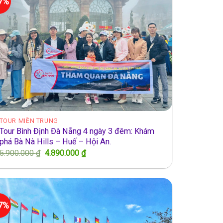
TOUR MIỀN TRUNG
Tour Bình Định Đà Nẵng 4 ngày 3 đêm: Khám
phá Bà Nà Hills – Huế – Hội An.
Giá
Giá
5.900.000
₫
4.890.000
₫
gốc
hiện
là:
tại
5.900.000 ₫.
là:
4.890.000 ₫.
27%