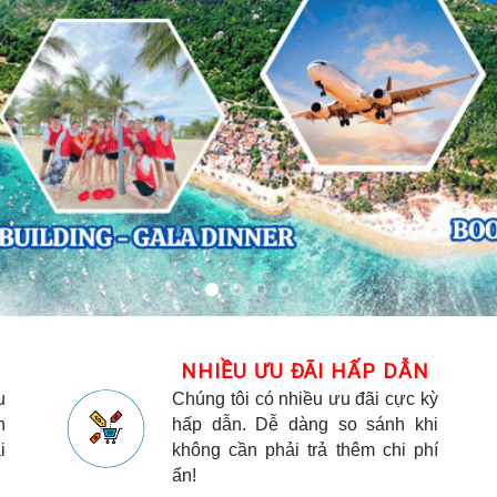
NHIỀU ƯU ĐÃI HẤP DẪN
u
Chúng tôi có nhiều ưu đãi cực kỳ
h
hấp dẫn. Dễ dàng so sánh khi
i
không cần phải trả thêm chi phí
ẩn!