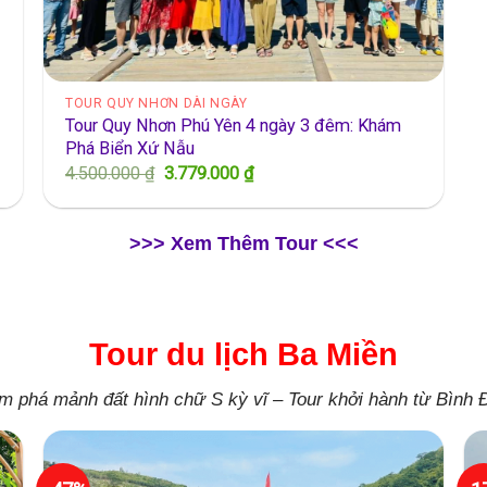
TOUR QUY NHƠN DÀI NGÀY
Tour Quy Nhơn Phú Yên 4 ngày 3 đêm: Khám
Phá Biển Xứ Nẫu
Giá
Giá
4.500.000
₫
3.779.000
₫
gốc
hiện
là:
tại
4.500.000 ₫.
là:
3.779.000 ₫.
>>> Xem Thêm Tour <<<
Tour du lịch Ba Miền
m phá mảnh đất hình chữ S kỳ vĩ – Tour khởi hành từ Bình Đ
- 47%
- 