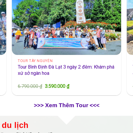
TOUR TÂY NGUYÊN
Tour Bình Định Đà Lạt 3 ngày 2 đêm: Khám phá
xứ sở ngàn hoa
Giá
Giá
6.790.000
₫
3.590.000
₫
gốc
hiện
là:
tại
6.790.000 ₫.
là:
3.590.000 ₫.
>>> Xem Thêm Tour <<<
du lịch