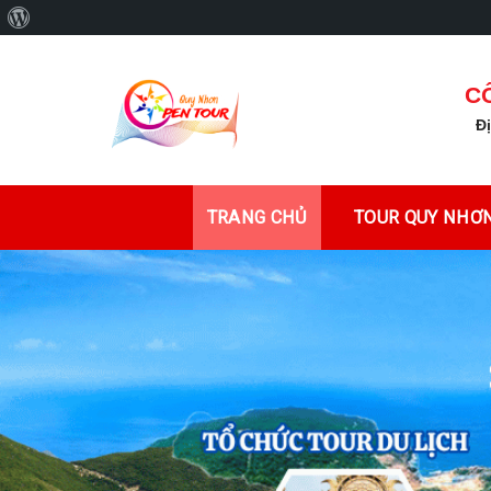
Giới
Skip
thiệu
to
về
C
content
WordPress
Đ
TRANG CHỦ
TOUR QUY NHƠN