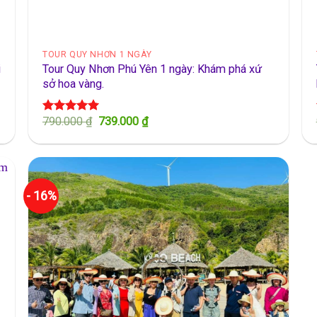
TOUR QUY NHƠN 1 NGÀY
i
Tour Quy Nhơn Phú Yên 1 ngày: Khám phá xứ
sở hoa vàng.
Giá
Giá
790.000
₫
739.000
₫
Được xếp
gốc
hiện
hạng
5.00
là:
tại
5 sao
790.000 ₫.
là:
739.000 ₫.
- 16%