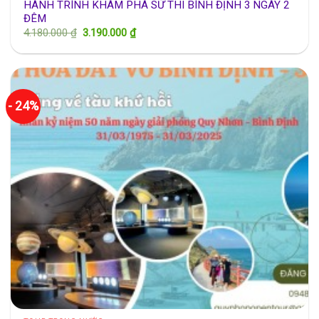
HÀNH TRÌNH KHÁM PHÁ SỬ THI BÌNH ĐỊNH 3 NGÀY 2
ĐÊM
Giá
Giá
4.180.000
₫
3.190.000
₫
gốc
hiện
là:
tại
4.180.000 ₫.
là:
3.190.000 ₫.
- 24%