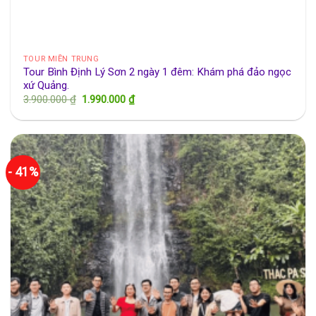
TOUR MIỀN TRUNG
Tour Bình Định Lý Sơn 2 ngày 1 đêm: Khám phá đảo ngọc
xứ Quảng.
Giá
Giá
3.900.000
₫
1.990.000
₫
gốc
hiện
là:
tại
3.900.000 ₫.
là:
1.990.000 ₫.
- 41%