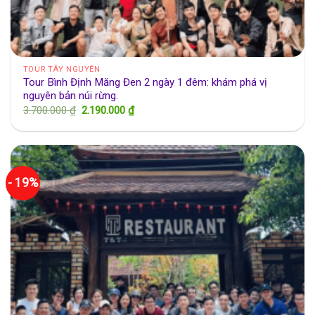
TOUR TÂY NGUYÊN
Tour Bình Định Măng Đen 2 ngày 1 đêm: khám phá vị
nguyên bản núi rừng.
Giá
Giá
3.700.000
₫
2.190.000
₫
gốc
hiện
là:
tại
3.700.000 ₫.
là:
2.190.000 ₫.
- 19%