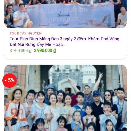
TOUR TÂY NGUYÊN
Tour Bình Định Măng Đen 3 ngày 2 đêm: Khám Phá Vùng
Đất Núi Rừng Đầy Mê Hoặc.
Giá
Giá
3.700.000
₫
2.990.000
₫
gốc
hiện
là:
tại
3.700.000 ₫.
là:
2.990.000 ₫.
- 5%