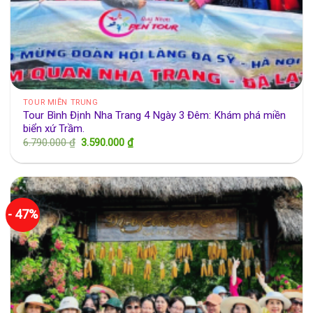
TOUR MIỀN TRUNG
Tour Bình Định Nha Trang 4 Ngày 3 Đêm: Khám phá miền
biển xứ Trầm.
Giá
Giá
6.790.000
₫
3.590.000
₫
gốc
hiện
là:
tại
6.790.000 ₫.
là:
3.590.000 ₫.
- 47%