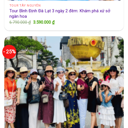
TOUR TÂY NGUYÊN
Tour Bình Định Đà Lạt 3 ngày 2 đêm: Khám phá xứ sở
ngàn hoa
Giá
Giá
6.790.000
₫
3.590.000
₫
gốc
hiện
là:
tại
6.790.000 ₫.
là:
3.590.000 ₫.
- 25%