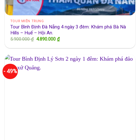
TOUR MIỀN TRUNG
Tour Bình Định Đà Nẵng 4 ngày 3 đêm: Khám phá Bà Nà
Hills – Huế – Hội An.
Giá
Giá
5.900.000
₫
4.890.000
₫
gốc
hiện
là:
tại
5.900.000 ₫.
là:
4.890.000 ₫.
- 49%