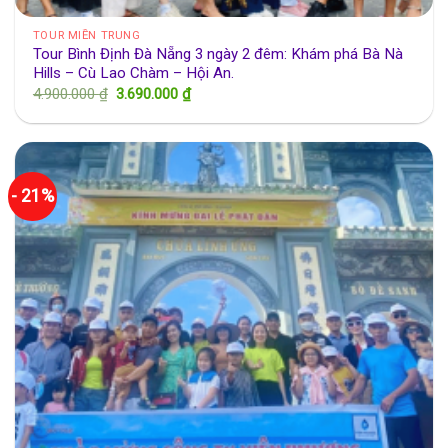
TOUR MIỀN TRUNG
Tour Bình Định Đà Nẵng 3 ngày 2 đêm: Khám phá Bà Nà
Hills – Cù Lao Chàm – Hội An.
Giá
Giá
4.900.000
₫
3.690.000
₫
gốc
hiện
là:
tại
4.900.000 ₫.
là:
3.690.000 ₫.
- 21%