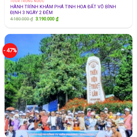
TOUR TRONG NƯỚC
HÀNH TRÌNH KHÁM PHÁ TINH HOA ĐẤT VÕ BÌNH
ĐỊNH 3 NGÀY 2 ĐÊM
Giá
Giá
4.180.000
₫
3.190.000
₫
gốc
hiện
là:
tại
4.180.000 ₫.
là:
3.190.000 ₫.
- 47%