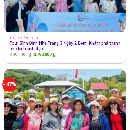
TOUR MIỀN TRUNG
Tour Bình Định Nha Trang 3 Ngày 2 Đêm: Khám phá thành
phố biển xinh đẹp.
Giá
Giá
3.990.000
₫
3.790.000
₫
gốc
hiện
là:
tại
3.990.000 ₫.
là:
3.790.000 ₫.
- 47%