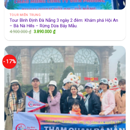
TOUR MIỀN TRUNG
Tour Bình Định Đà Nẵng 3 ngày 2 đêm: Khám phá Hội An
– Bà Nà Hills – Rừng Dừa Bảy Mẫu.
Giá
Giá
4.900.000
₫
3.890.000
₫
gốc
hiện
là:
tại
4.900.000 ₫.
là:
3.890.000 ₫.
- 17%