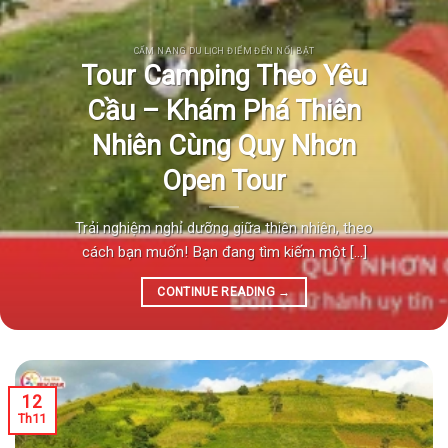
CẨM NANG DU LỊCH ĐIỂM ĐẾN NỔI BẬT
Tour Camping Theo Yêu
Cầu – Khám Phá Thiên
Nhiên Cùng Quy Nhơn
Open Tour
Trải nghiệm nghỉ dưỡng giữa thiên nhiên, theo
cách bạn muốn! Bạn đang tìm kiếm một [...]
CONTINUE READING
→
12
Th11