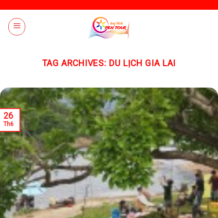
Skip
to
content
TAG ARCHIVES:
DU LỊCH GIA LAI
26
Th6