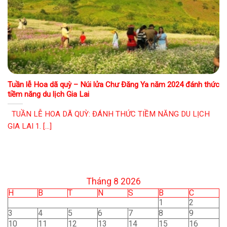
Tuần lễ Hoa dã quỳ – Núi lửa Chư Đăng Ya năm 2024 đánh thức
tiềm năng du lịch Gia Lai
TUẦN LỄ HOA DÃ QUỲ: ĐÁNH THỨC TIỀM NĂNG DU LỊCH
GIA LAI 1. [...]
Tháng 8 2026
H
B
T
N
S
B
C
1
2
3
4
5
6
7
8
9
10
11
12
13
14
15
16