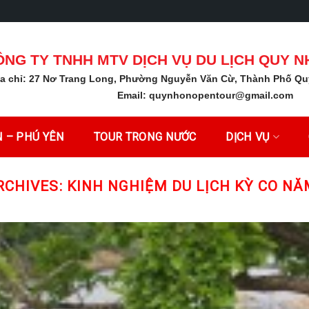
ÔNG TY TNHH MTV DỊCH VỤ DU LỊCH QUY 
ịa chỉ: 27 Nơ Trang Long, Phường Nguyễn Văn Cừ, Thành Phố Qu
Email:
quynhonopentour@gmail.com
 – PHÚ YÊN
TOUR TRONG NƯỚC
DỊCH VỤ
RCHIVES:
KINH NGHIỆM DU LỊCH KỲ CO NĂ