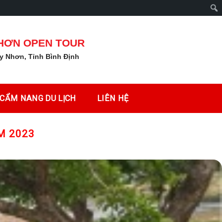
Tìm
kiếm
NHƠN OPEN TOUR
y Nhơn, Tỉnh Bình Định
CẨM NANG DU LỊCH
LIÊN HỆ
M 2023