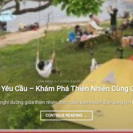
CẨM NANG DU LỊCH ĐIỂM ĐẾN NỔI BẬT
 Yêu Cầu – Khám Phá Thiên Nhiên Cùng 
nghỉ dưỡng giữa thiên nhiên, theo cách bạn muốn! Bạn đang tìm k
CONTINUE READING
→