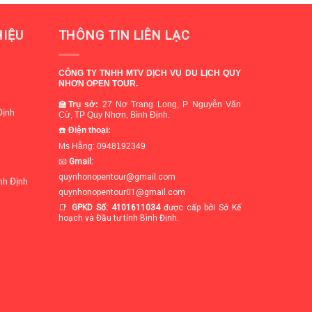
HIỆU
THÔNG TIN LIÊN LẠC
CÔNG TY TNHH MTV DỊCH VỤ DU LỊCH QUY
NHƠN OPEN TOUR.
🏫
Trụ sở
:
27 Nơ Trang Long, P Nguyễn Văn
Định
Cừ, TP Quy Nhơn, Bình Định.
☎️
Điện thoại:
Ms Hằng: 0948192349
📧
Gmail:
quynhonopentour@gmail.com
ình Định
quynhonopentour01@gmail.com
📑
GPKD Số: 4101611034
được cấp bởi Sở Kế
hoạch và Đầu tư tỉnh Bình Định.