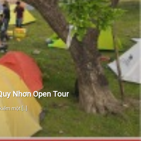
Quy Nhơn Open Tour
iếm một [...]