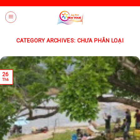
Skip
to
content
CATEGORY ARCHIVES:
CHƯA PHÂN LOẠI
26
Th6