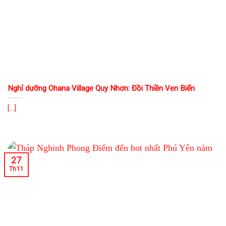
Nghỉ dưỡng Ohana Village Quy Nhơn: Đồi Thiền Ven Biển
[...]
27
Th11