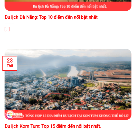
Du lịch Đà Nẵng: Top 10 điểm đến nổi bật nhất.
[...]
23
Th8
Du lịch Kom Tum: Top 15 điểm đến nổi bật nhất.