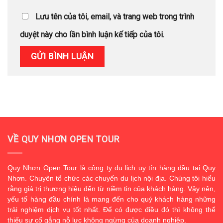
Lưu tên của tôi, email, và trang web trong trình
duyệt này cho lần bình luận kế tiếp của tôi.
VỀ QUY NHƠN OPEN TOUR
Quy Nhơn Open Tour là công ty du lịch uy tín hàng đầu tại Quy
Nhơn. Chuyên tổ chức các chuyến du lịch nội địa. Chúng tôi hiểu
rằng giá trị thương hiệu đến từ niềm tin của khách hàng. Vậy nên,
yếu tố hàng đầu chính là mang đến cho quý khách hàng những
trải nghiệm dịch vụ tốt nhất. Để có được điều đó thì không thể
thiếu sự cố gắng nỗ lực không ngừng của doanh nghiệp.