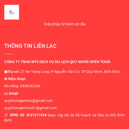
Giấy phép lữ hành nội địa
THÔNG TIN LIÊN LẠC
CÔNG TY TNHH MTV DỊCH VỤ DU LỊCH QUY NHƠN OPEN TOUR.
🏫
Trụ sở
:
27 Nơ Trang Long, P Nguyễn Văn Cừ, TP Quy Nhơn, Bình Định.
☎️
Điện thoại:
Ms Hằng: 0948192349
📧
Gmail:
quynhonopentour@gmail.com
quynhonopentour01@gmail.com
📑
GPKD Số: 4101611034
được cấp bởi Sở Kế hoạch và Đầu tư tỉnh Bình
Định.