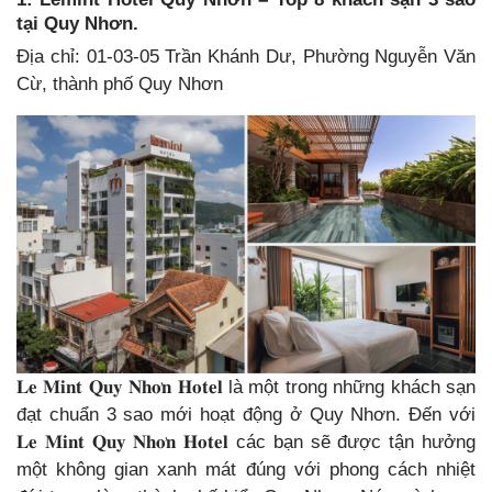
tại Quy Nhơn.
Địa chỉ: 01-03-05 Trần Khánh Dư, Phường Nguyễn Văn
Cừ, thành phố Quy Nhơn
𝐋𝐞 𝐌𝐢𝐧𝐭 𝐐𝐮𝐲 𝐍𝐡𝐨̛𝐧 𝐇𝐨𝐭𝐞𝐥 là một trong những khách sạn
đạt chuẩn 3 sao mới hoạt động ở Quy Nhơn. Đến với
𝐋𝐞 𝐌𝐢𝐧𝐭 𝐐𝐮𝐲 𝐍𝐡𝐨̛𝐧 𝐇𝐨𝐭𝐞𝐥 các bạn sẽ được tận hưởng
một không gian xanh mát đúng với phong cách nhiệt