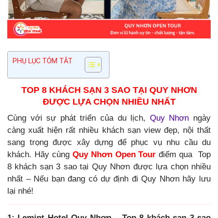
PHỤ LỤC TÓM TẮT
TOP 8 KHÁCH SẠN 3 SAO TẠI QUY NHƠN
ĐƯỢC LỰA CHỌN NHIỀU NHẤT
Cùng với sự phát triển của du lịch,
Quy Nhơn
ngày
càng xuất hiện rất nhiều khách sạn view đẹp, nội thất
sang trọng được xây dựng để phục vụ nhu cầu du
khách. Hãy cùng
Quy Nhơn Open Tour
điểm qua
Top
8 khách sạn 3 sao tại Quy Nhơn được lựa chọn nhiều
nhất – Nếu bạn đang có dự định đi Quy Nhơn hãy lưu
lại nhé!
1: Lemint Hotel Quy Nhơn – Top 8 khách sạn 3 sao