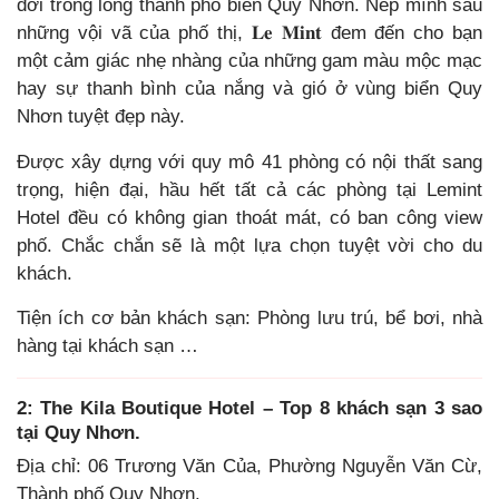
đới trong lòng thành phố biển Quy Nhơn. Nép mình sau
những vội vã của phố thị, 𝐋𝐞 𝐌𝐢𝐧𝐭 đem đến cho bạn
một cảm giác nhẹ nhàng của những gam màu mộc mạc
hay sự thanh bình của nắng và gió ở vùng biển Quy
Nhơn tuyệt đẹp này.
Được xây dựng với quy mô 41 phòng có nội thất sang
trọng, hiện đại, hầu hết tất cả các phòng tại Lemint
Hotel đều có không gian thoát mát, có ban công view
phố. Chắc chắn sẽ là một lựa chọn tuyệt vời cho du
khách.
Tiện ích cơ bản khách sạn: Phòng lưu trú, bể bơi, nhà
hàng tại khách sạn …
2: The Kila Boutique Hotel – Top 8 khách sạn 3 sao
tại Quy Nhơn.
Địa chỉ: 06 Trương Văn Của, Phường Nguyễn Văn Cừ,
Thành phố Quy Nhơn.