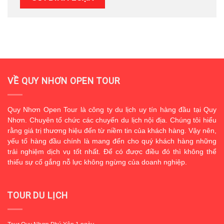
VỀ QUY NHƠN OPEN TOUR
Quy Nhơn Open Tour là công ty du lịch uy tín hàng đầu tại Quy
Nhơn. Chuyên tổ chức các chuyến du lịch nội địa. Chúng tôi hiểu
rằng giá trị thương hiệu đến từ niềm tin của khách hàng. Vậy nên,
yếu tố hàng đầu chính là mang đến cho quý khách hàng những
trải nghiệm dịch vụ tốt nhất. Để có được điều đó thì không thể
thiếu sự cố gắng nỗ lực không ngừng của doanh nghiệp.
TOUR DU LỊCH