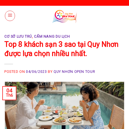
Skip
to
content
CƠ SỞ LƯU TRÚ
,
CẨM NANG DU LỊCH
Top 8 khách sạn 3 sao tại Quy Nhơn
được lựa chọn nhiều nhất.
POSTED ON
04/06/2023
BY
QUY NHƠN OPEN TOUR
04
Th6