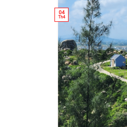
04
Th4