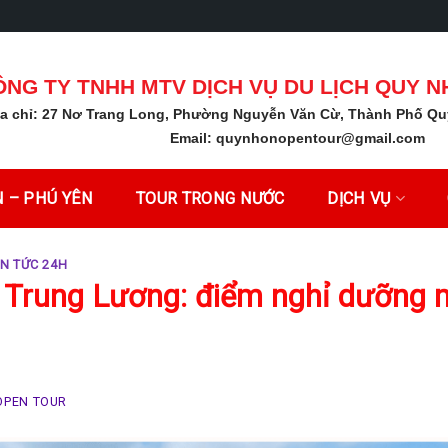
ÔNG TY TNHH MTV DỊCH VỤ DU LỊCH QUY 
ịa chỉ: 27 Nơ Trang Long, Phường Nguyễn Văn Cừ, Thành Phố Qu
Email:
quynhonopentour@gmail.com
 – PHÚ YÊN
TOUR TRONG NƯỚC
DỊCH VỤ
IN TỨC 24H
t Trung Lương: điểm nghỉ dưỡng 
OPEN TOUR