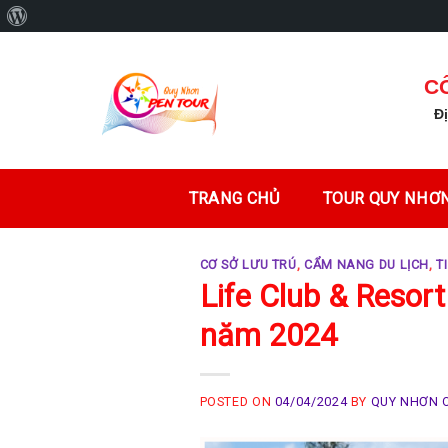
Giới
Skip
thiệu
to
về
C
content
WordPress
Đ
TRANG CHỦ
TOUR QUY NHƠN
CƠ SỞ LƯU TRÚ
,
CẨM NANG DU LỊCH
,
T
Life Club & Resor
năm 2024
POSTED ON
04/04/2024
BY
QUY NHƠN 