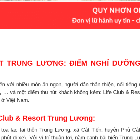
RT TRUNG LƯƠNG: ĐIỂM NGHỈ DƯỠNG
 với nhiều món ăn ngon, người dân thân thiện, nổi tiếng n
, … và một điểm thu hút khách không kém: Life Club & Re
” ở Việt Nam.
fe Club & Resort Trung Lương:
tọa lạc tại thôn Trung Lương, xã Cát Tiến, huyện Phù Cát
hút đi xe). Với vị trí thuận lợi, nằm cạnh bãi biển Trung L