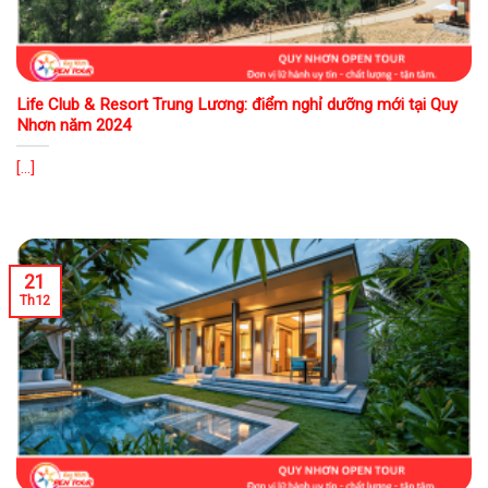
Life Club & Resort Trung Lương: điểm nghỉ dưỡng mới tại Quy
Nhơn năm 2024
[...]
21
Th12