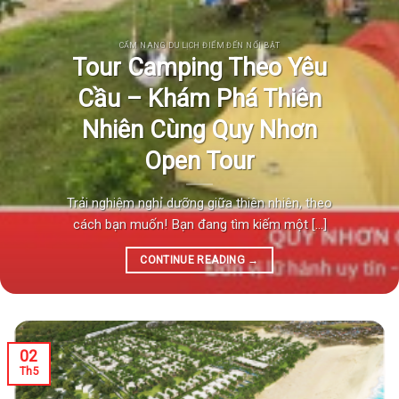
CẨM NANG DU LỊCH ĐIỂM ĐẾN NỔI BẬT
Tour Camping Theo Yêu
Cầu – Khám Phá Thiên
Nhiên Cùng Quy Nhơn
Open Tour
Trải nghiệm nghỉ dưỡng giữa thiên nhiên, theo
cách bạn muốn! Bạn đang tìm kiếm một [...]
CONTINUE READING
→
02
Th5